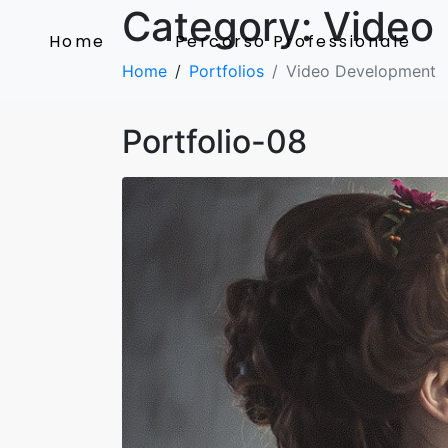
Category:
Video
Home
Percorso Professionale
Home
Portfolios
Video Development
Portfolio-08