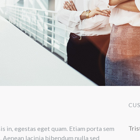
CU
Tris
isis in, egestas eget quam. Etiam porta sem
 Aenean lacinia bibendum nulla sed